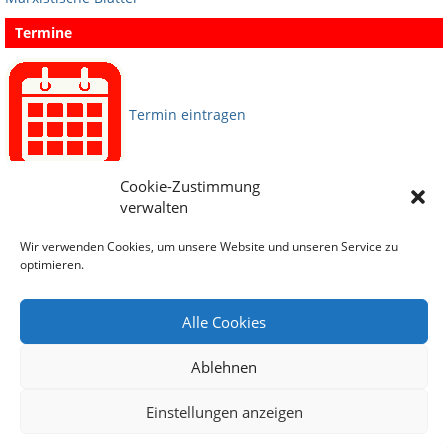
Termine
Termin eintragen
Cookie-Zustimmung
Sprachen
verwalten
Wir verwenden Cookies, um unsere Website und unseren Service zu
Social Media
optimieren.
Alle Cookies
Ablehnen
Einstellungen anzeigen
Archiv
Impressum
Datenschutz
Sitemap