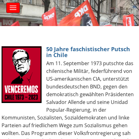
S
M
k
a
i
i
n
p
m
t
e
o
n
c
u
50 Jahre faschistischer Putsch
o
in Chile
n
Am 11. September 1973 putschte das
t
chilenische Militär, federführend von
e
n
US-amerikanischen CIA, unterstützt
t
bundesdeutschen BND, gegen den
demo­kra­tisch gewählten Präsidenten
Salvador Allende und seine Unidad
Popular-Regierung, in der
Kommunisten, Sozialisten, Sozialdemokraten und linke
Parteien auf friedlichem Wege zum Sozialismus gehen
wollten. Das Programm dieser Volksfront­regierung sah