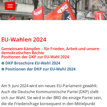
S
M
k
a
i
i
n
p
m
t
e
o
n
c
u
EU-Wahlen 2024
o
n
Gemeinsam kämpfen – für Frieden, Arbeit und unsere
t
demokratischen Rechte
e
Positionen der DKP zur EU-Wahl 2024
n
⊕ DKP Broschüre EU-Wahl 2024
t
⊕ Positionen der DKP zur EU-Wahl 2024
Am 9. Juni 2024 wird ein neues EU-Parlament gewählt.
Auch die Deutsche Kommunistische Partei (DKP) stellt
sich zur Wahl. Sie wird in der BRD die einzige Partei sein,
die die Friedensfrage konsequent in den Mittelpunkt