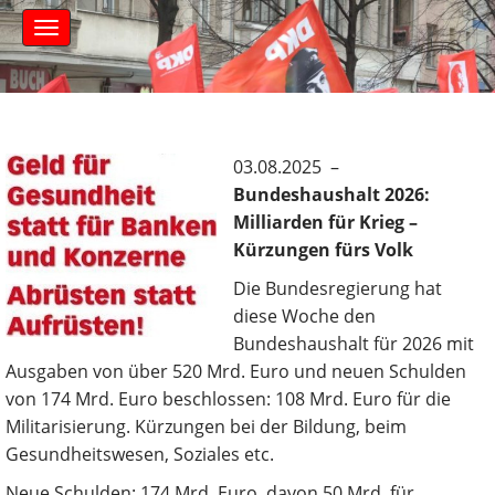
S
M
k
a
i
i
n
p
m
t
e
o
n
c
03.08.2025 –
u
o
Bundeshaushalt 2026:
n
Milliarden für Krieg –
t
Kürzungen fürs Volk
e
n
Die Bundesregierung hat
t
diese Woche den
Bundeshaushalt für 2026 mit
Ausgaben von über 520 Mrd. Euro und neuen Schulden
von 174 Mrd. Euro beschlossen: 108 Mrd. Euro für die
Militarisierung. Kürzungen bei der Bildung, beim
Gesundheitswesen, Soziales etc.
Neue Schulden: 174 Mrd. Euro, davon 50 Mrd. für