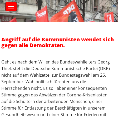
S
M
k
a
i
i
n
p
m
t
e
o
n
c
Angriff auf die Kommunisten wendet sich
u
o
gegen alle Demokraten.
n
t
e
Geht es nach dem Willen des Bundeswahlleiters Georg
n
Thiel, steht die Deutsche Kommunistische Partei (DKP)
t
nicht auf dem Wahlzettel zur Bundestagswahl am 26.
September. Wahlpolitisch fürchten uns die
Herrschenden nicht. Es soll aber einer konsequenten
Stimme gegen das Abwälzen der Corona-Krisenlasten
auf die Schultern der arbeitenden Menschen, einer
Stimme für Entlastung der Beschäftigten in unserem
Gesundheitswesen und einer Stimme für Frieden mit