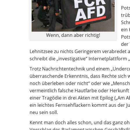
Pot
trü
Sch
ein 
Wenn, dann aber richtig!
Pot
der
Lehnitzsee zu nichts Geringerem verabredet 
schreibt die „investigative“ Internetplattform „
Trotz Nachrichtentechnik und einem „Undercov
überraschende Erkenntnis, dass Rechte sich w
noch überleben oder nicht“ oder wie „Mensch
vermeintlich falsche Hautfarbe oder Herkunft 
einer Tragödie in drei Akten mit Epilog („Am A
ein leichtes Fernsehflackern kommt aus der Jun
neu sein soll.
Kennt man doch alles schon, und das ganz oh
Vorschlag des Parlamentarischen Geschäftsfü