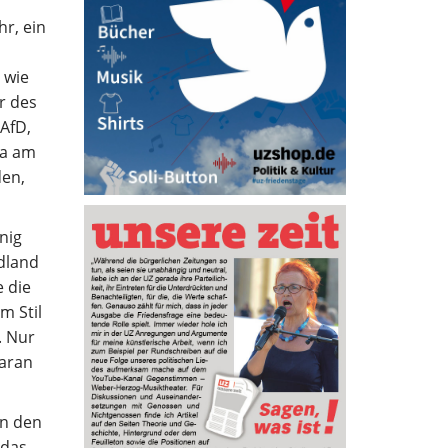
r, ein
 wie
r des
AfD,
la am
den,
nig
ndland
 die
m Stil
. Nur
daran
an den
 das