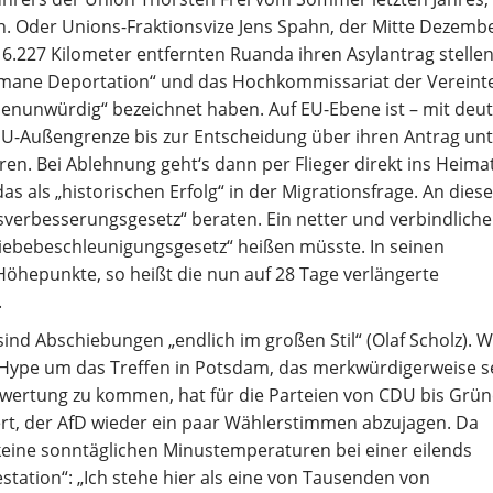
en. Oder Unions-Fraktionsvize Jens Spahn, der Mitte Dezemb
m 6.227 Kilometer entfernten Ruanda ihren Asylantrag stellen
inhumane Deportation“ und das Hochkommissariat der Vereint
henunwürdig“ bezeichnet haben. Auf EU-Ebene ist – mit deu
U-Außengrenze bis zur Entscheidung über ihren Antrag unt
en. Bei Ablehnung geht‘s dann per Flieger direkt ins Heima
s als „historischen Erfolg“ in der Migrationsfrage. An dies
erbesserungsgesetz“ beraten. Ein netter und verbindliche
hiebebeschleunigungsgesetz“ heißen müsste. In seinen
öhepunkte, so heißt die nun auf 28 Tage verlängerte
.
, sind Abschiebungen „endlich im großen Stil“ (Olaf Scholz). 
 Hype um das Treffen in Potsdam, das merkwürdigerweise s
wertung zu kommen, hat für die Parteien von CDU bis Grü
t, der AfD wieder ein paar Wählerstimmen abzujagen. Da
keine sonntäglichen Minustemperaturen bei einer eilends
tion“: „Ich stehe hier als eine von Tausenden von