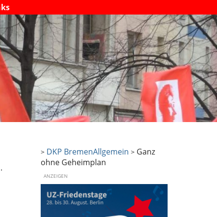
nks
DKP Bremen
Allgemein
Ganz
>
>
ohne Geheimplan
.
ANZEIGEN