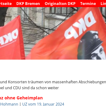
S
rtseite
DKP Bremen
Originalton DKP
Termine
Li
M
k
a
i
i
n
p
m
t
e
o
n
c
u
o
n
t
e
n
t
 und Konsorten träumen von massenhaften Abschiebungen
el und CDU sind da schon weiter
nz ohne Geheimplan
f Hohmann
|
UZ vom 19. Januar 2024