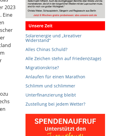
er 2023
. Eine
en
Unsere Zeit
tscher
Solarenergie und „kreativer
er
Widerstand“
tland
Alles Chinas Schuld?
em
Alle Zeichen stehn auf Frieden(stage)
r
Migrationskrise?
Anlaufen für einen Marathon
Schlimm und schlimmer
Wozu
Unterfinanzierung bleibt
echs
Zustellung bei jedem Wetter?
nen