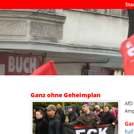
Sta
Ganz ohne Geheimplan
AfD
Amp
Ga
Ral