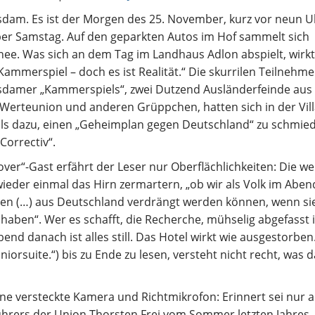
sdam. Es ist der Morgen des 25. November, kurz vor neun Uh
ber Samstag. Auf den geparkten Autos im Hof sammelt sich
nee. Was sich an dem Tag im Landhaus Adlon abspielt, wirkt
Kammerspiel – doch es ist Realität.“ Die skurrilen Teilnehme
sdamer „Kammerspiels“, zwei Dutzend Ausländerfeinde aus 
 Werteunion und anderen Grüppchen, hatten sich in der Vil
als dazu, einen „Geheimplan gegen Deutschland“ zu schmie
Correctiv“.
er“-Gast erfährt der Leser nur Oberflächlichkeiten: Die we
ieder einmal das Hirn zermartern, „ob wir als Volk im Abe
en (…) aus Deutschland verdrängt werden können, wenn sie
haben“. Wer es schafft, die Recherche, mühselig abgefasst i
bend danach ist alles still. Das Hotel wirkt wie ausgestorben
iorsuite.“) bis zu Ende zu lesen, versteht nicht recht, was 
ne versteckte Kamera und Richtmikrofon: Erinnert sei nur 
hrers der Union Thorsten Frei vom Sommer letzten Jahres,