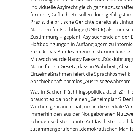
individuelle Asylrecht gleich ganz abzuschaff
forderte, Geflüchtete sollen doch gefälligst i
Praxis, die britische Gerichte bereits als „
Nationen für Flüchtlinge (UNHCR) als „mensc
Zustimmung – geplant, Asylsuchende an der E
Haftbedingungen in Auffanglagern zu internier
zurück. Das Bundesinnenministerium feierte da
Mittwoch wurde Nancy Faesers „Rückführungsv
Name für ein Gesetz, dass in Wahrheit „Absc
Einzelmaßnahmen feiert die Sprachkosmetik H
Abschiebehaft harmlos „Ausreisegewahrsam“
Was in Sachen Flüchtlingspolitik aktuell zählt
braucht es da noch einen „Geheimplan“? Der
Wochen gebraucht hat, um in die mediale Ver
immerhin den aus der Not geborenen Nutzwer
scheuen selbsternannte Antifaschisten auch 
zusammengerufenen „demokratischen Manifesta