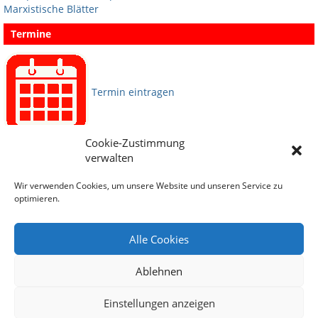
Marxistische Blätter
Termine
Termin eintragen
Cookie-Zustimmung
Sprachen
verwalten
Wir verwenden Cookies, um unsere Website und unseren Service zu
Social Media
optimieren.
Alle Cookies
Ablehnen
Einstellungen anzeigen
Archiv
Impressum
Datenschutz
Sitemap