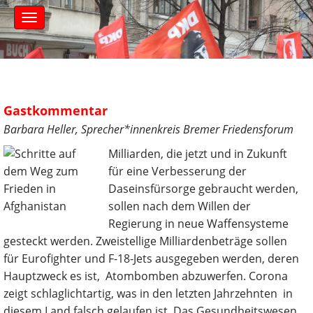
S
M
k
a
i
i
n
p
m
t
e
o
n
c
u
Gastkommentar
o
Barbara Heller, Sprecher*innenkreis Bremer Friedensforum
n
t
Milliarden, die jetzt und in Zukunft
e
für eine Verbesserung der
n
Daseinsfürsorge gebraucht werden,
t
sollen nach dem Willen der
Regierung in neue Waffensysteme
gesteckt werden. Zweistellige Milliardenbeträge sollen
für Eurofighter und F-18-Jets ausgegeben werden, deren
Hauptzweck es ist, Atombomben abzuwerfen. Corona
zeigt schlaglichtartig, was in den letzten Jahrzehnten in
diesem Land falsch gelaufen ist. Das Gesundheitswesen