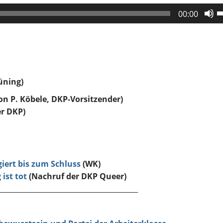
P
00:00
H
b
u
d
L
üning)
z
r
n P. Köbele, DKP-Vorsitzender)
er DKP)
giert bis zum Schluss
(WK)
ist tot
(
Nachruf der DKP Queer)
________________________________________