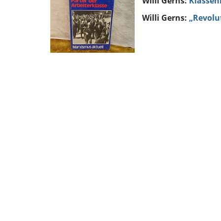
Willi Gerns:
Klassenb
Willi Gerns:
„Revolut