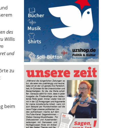
 und
nserem
ten des
u Willis
am
ret und
örte zu
t
ng beim