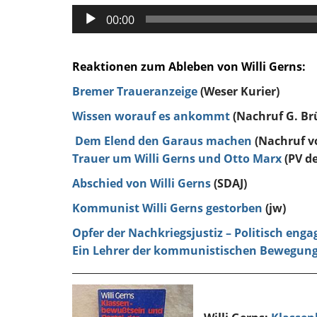
Audio-
00:00
Player
Reaktionen zum Ableben von Willi Gerns:
Bremer Traueranzeige
(Weser Kurier)
Wissen worauf es ankommt
(Nachruf G. Br
Dem Elend den Garaus machen
(Nachruf vo
Trauer um Willi Gerns und Otto Marx
(PV d
Abschied von Willi
Gerns
(SDAJ)
Kommunist Willi Gerns gestorben
(jw)
Opfer der Nachkriegsjustiz – Politisch enga
Ein Lehrer der kommunistischen Bewegung 
_________________________________________________