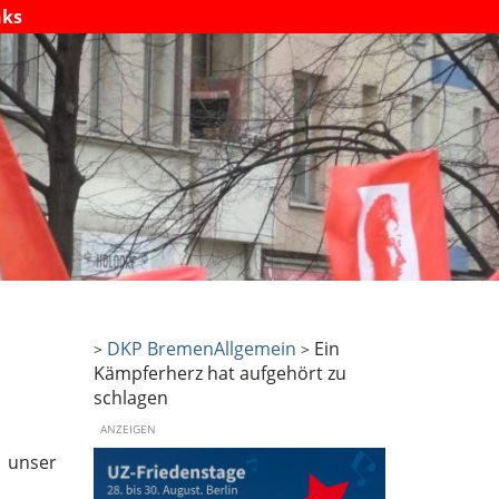
nks
DKP Bremen
Allgemein
Ein
>
>
Kämpferherz hat aufgehört zu
schlagen
ANZEIGEN
1 unser