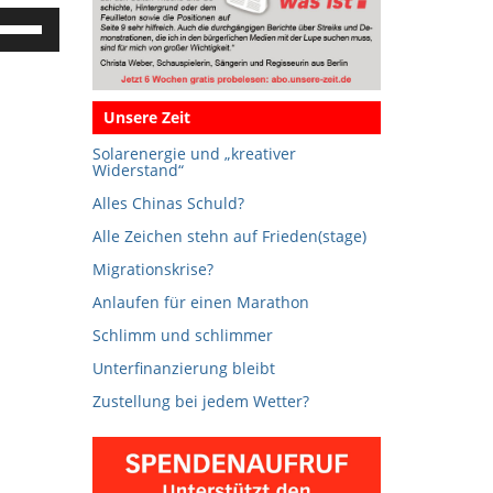
feiltasten
och/Runter
enutzen,
m
Unsere Zeit
ie
Solarenergie und „kreativer
autstärke
Widerstand“
u
Alles Chinas Schuld?
egeln.
Alle Zeichen stehn auf Frieden(stage)
Migrationskrise?
Anlaufen für einen Marathon
Schlimm und schlimmer
Unterfinanzierung bleibt
Zustellung bei jedem Wetter?