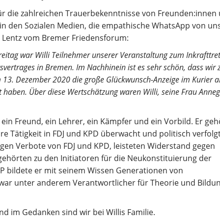
für die zahlreichen Trauerbekenntnisse von Freunden:innen
in den Sozialen Medien, die empathische WhatsApp von u
 Lentz vom Bremer Friedensforum:
eitag war Willi Teilnehmer unserer Veranstaltung zum Inkrafttre
ertrages in Bremen. Im Nachhinein ist es sehr schön, dass wir z
m 13. Dezember 2020 die große Glückwunsch-Anzeige im Kurier 
t haben. Über diese Wertschätzung waren Willi, seine Frau Anneg
ein Freund, ein Lehrer, ein Kämpfer und ein Vorbild. Er geh
e Tätigkeit in FDJ und KPD überwacht und politisch verfolg
gen Verbote von FDJ und KPD, leisteten Widerstand gegen
ehörten zu den Initiatoren für die Neukonstituierung der
KP bildete er mit seinem Wissen Generationen von
r unter anderem Verantwortlicher für Theorie und Bildu
d im Gedanken sind wir bei Willis Familie.