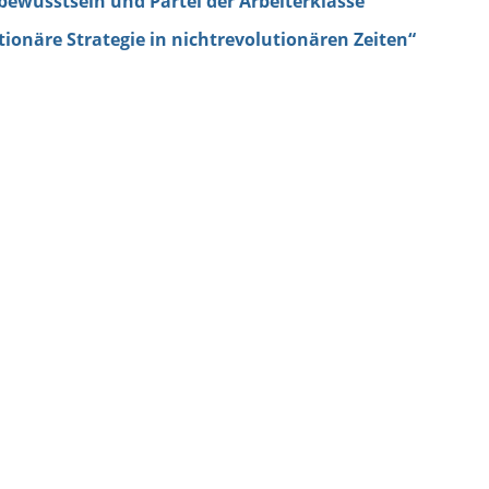
ewusstsein und Partei der Arbeiterklasse
ionäre Strategie in nichtrevolutionären Zeiten“