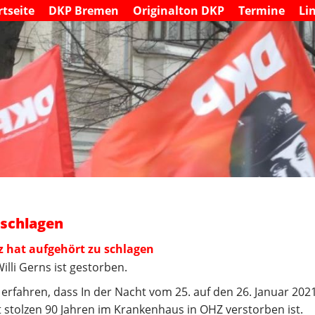
S
rtseite
DKP Bremen
Originalton DKP
Termine
Li
M
k
a
i
i
n
p
m
t
e
o
n
c
u
o
n
t
e
n
t
 schlagen
 hat aufgehört zu schlagen
lli Gerns ist gestorben.
erfahren, dass In der Nacht vom 25. auf den 26. Januar 202
t stolzen 90 Jahren im Krankenhaus in OHZ verstorben ist.