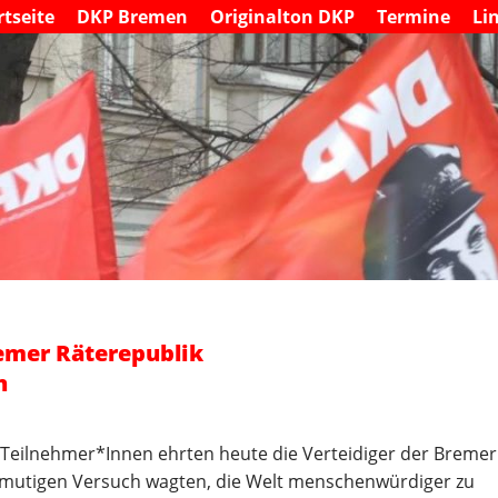
S
rtseite
DKP Bremen
Originalton DKP
Termine
Li
M
k
a
i
i
n
p
m
t
e
o
n
c
u
o
n
t
e
n
t
emer Räterepublik
n
 Teilnehmer*Innen ehrten heute die Verteidiger der Bremer
n mutigen Versuch wagten, die Welt menschenwürdiger zu