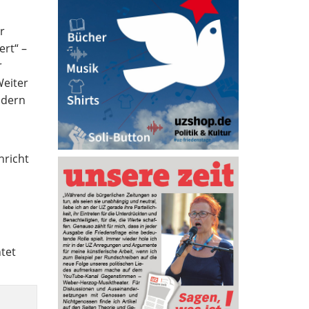
r
ert“ –
r
Weiter
ndern
hricht
tet