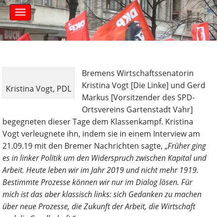
S
M
k
a
i
i
n
p
m
t
e
o
n
c
Bremens Wirtschaftssenatorin
u
o
Kristina Vogt [Die Linke] und Gerd
Kristina Vogt, PDL
n
Markus [Vorsitzender des SPD-
t
Ortsvereins Gartenstadt Vahr]
e
begegneten dieser Tage dem Klassenkampf. Kristina
n
t
Vogt verleugnete ihn, indem sie in einem Interview am
21.09.19 mit den Bremer Nachrichten sagte, „
Früher ging
es in linker Politik um den Widerspruch zwischen Kapital und
Arbeit. Heute leben wir im Jahr 2019 und nicht mehr 1919.
Bestimmte Prozesse können wir nur im Dialog lösen. Für
mich ist das aber klassisch links: sich Gedanken zu machen
über neue Prozesse, die Zukunft der Arbeit, die Wirtschaft